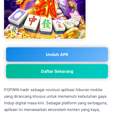
Unduh APK
Daftar Sekarang
POPWIN hadir sebagai revolusi aplikasi hiburan mobile
yang dirancang khusus untuk memenuhi kebutuhan gaya
hidup digital masa kini. Sebagai platform yang serbaguna,
aplikasi ini menawarkan ekosistem konten yang kaya,