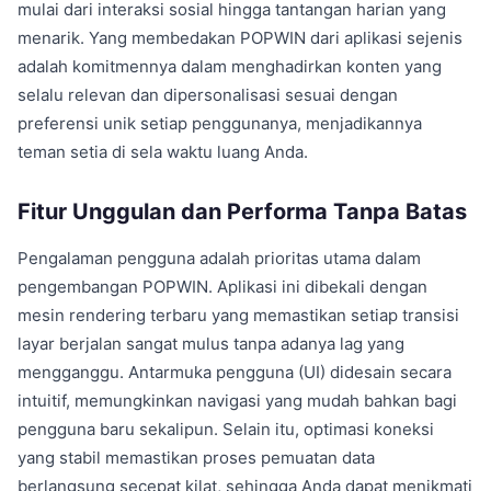
mulai dari interaksi sosial hingga tantangan harian yang
menarik. Yang membedakan POPWIN dari aplikasi sejenis
adalah komitmennya dalam menghadirkan konten yang
selalu relevan dan dipersonalisasi sesuai dengan
preferensi unik setiap penggunanya, menjadikannya
teman setia di sela waktu luang Anda.
Fitur Unggulan dan Performa Tanpa Batas
Pengalaman pengguna adalah prioritas utama dalam
pengembangan POPWIN. Aplikasi ini dibekali dengan
mesin rendering terbaru yang memastikan setiap transisi
layar berjalan sangat mulus tanpa adanya lag yang
mengganggu. Antarmuka pengguna (UI) didesain secara
intuitif, memungkinkan navigasi yang mudah bahkan bagi
pengguna baru sekalipun. Selain itu, optimasi koneksi
yang stabil memastikan proses pemuatan data
berlangsung secepat kilat, sehingga Anda dapat menikmati