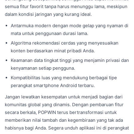
semua fitur favorit tanpa harus menunggu lama, meskipun
dalam kondisi jaringan yang kurang ideal.
Antarmuka modern dengan mode gelap yang nyaman di
mata untuk penggunaan durasi lama.
Algoritma rekomendasi cerdas yang menyesuaikan
konten berdasarkan minat pribadi Anda.
Keamanan data tingkat tinggi yang menjamin privasi dan
kenyamanan setiap pengguna.
Kompatibilitas luas yang mendukung berbagai tipe
perangkat smartphone Android terbaru.
Jangan lewatkan kesempatan untuk menjadi bagian dari
komunitas global yang dinamis. Dengan pembaruan fitur
secara berkala, POPWIN terus bertransformasi untuk
memberikan nilai tambah dan kegembiraan yang tak ada
habisnya bagi Anda. Segera unduh aplikasi ini di perangkat