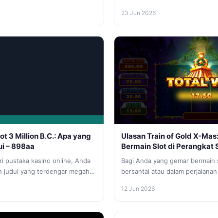
f yang...
ambisi di Le Catcher. Game besu
23 Jun 2026
t 3 Million B.C.: Apa yang
Ulasan Train of Gold X-Ma
ui – 898aa
Bermain Slot di Perangkat 
i pustaka kasino online, Anda
Bagi Anda yang gemar bermain 
judul yang terdengar megah
bersantai atau dalam perjalanan 
C. Namun, sebelum Anda...
Gold X-Mas: Hold & Win...
12 Jun 2026