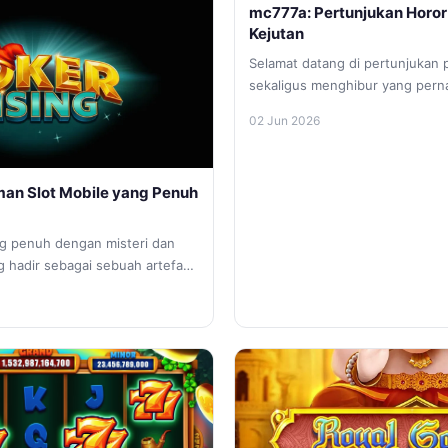
mc777a: Pertunjukan Horo
Kejutan
Selamat datang di pertunjukan 
sekaligus menghibur yang perna
menyukai perpaduan antara ken
02 Jun 2026
dan...
an Slot Mobile yang Penuh
ng penuh dengan misteri dan
g hadir sebagai sebuah artefak
an nostalgia mesin...