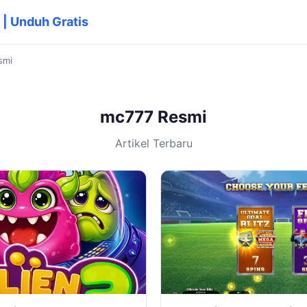
| Unduh Gratis
smi
mc777 Resmi
Artikel Terbaru