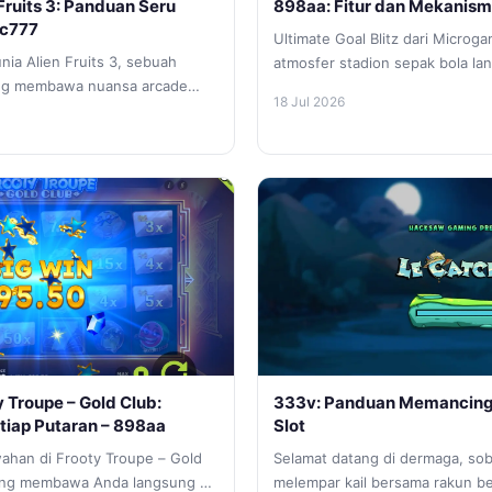
 Fruits 3: Panduan Seru
898aa: Fitur dan Mekanis
mc777
Ultimate Goal Blitz dari Micr
nia Alien Fruits 3, sebuah
atmosfer stadion sepak bola la
ang membawa nuansa arcade
Anda. Dirilis pada 13 Mei 2026, s
18 Jul 2026
 dengan sentuhan...
y Troupe – Gold Club:
333v: Panduan Memancing 
iap Putaran – 898aa
Slot
ahan di Frooty Troupe – Gold
Selamat datang di dermaga, sob
yang membawa Anda langsung ke
melempar kail bersama rakun b