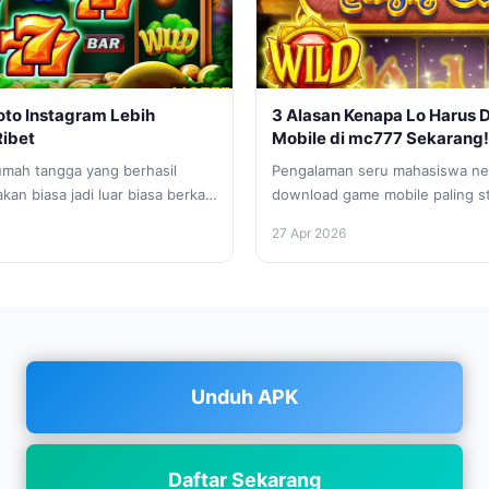
oto Instagram Lebih
3 Alasan Kenapa Lo Harus
Ribet
Mobile di mc777 Sekarang!
 rumah tangga yang berhasil
Pengalaman seru mahasiswa n
n biasa jadi luar biasa berkat
download game mobile paling st
platform mc777.
27 Apr 2026
Unduh APK
Daftar Sekarang