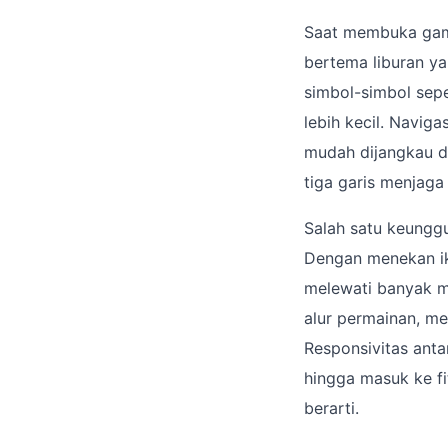
Saat membuka game
bertema liburan ya
simbol-simbol sepe
lebih kecil. Navig
mudah dijangkau de
tiga garis menjaga
Salah satu keungg
Dengan menekan ik
melewati banyak me
alur permainan, me
Responsivitas anta
hingga masuk ke f
berarti.