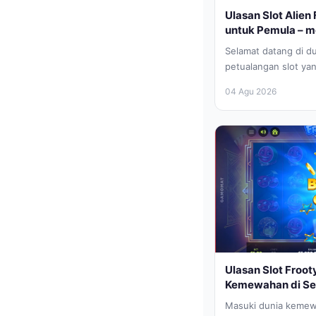
Ulasan Slot Alien
untuk Pemula – 
Selamat datang di du
petualangan slot y
klasik ke layar Anda
04 Agu 2026
Ulasan Slot Froot
Kemewahan di Set
Masuki dunia kemew