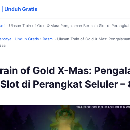
| Unduh Gratis
smi
›
Ulasan Train of Gold X-Mas: Pengalaman Bermain Slot di Perangkat
ercaya | Unduh Gratis
›
Resmi
›
Ulasan Train of Gold X-Mas: Pengalaman
8aa
rain of Gold X-Mas: Penga
Slot di Perangkat Seluler –