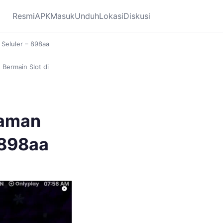
Resmi
APK
Masuk
Unduh
Lokasi
Diskusi
 Seluler – 898aa
 Bermain Slot di
laman
 898aa