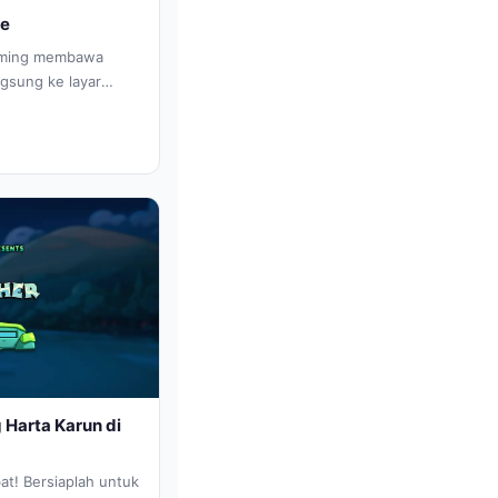
me
ogaming membawa
ngsung ke layar
lot...
Harta Karun di
at! Bersiaplah untuk