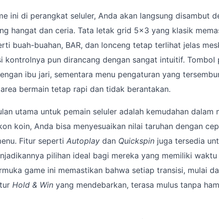
 ini di perangkat seluler, Anda akan langsung disambut d
ng hangat dan ceria. Tata letak grid 5×3 yang klasik mem
rti buah-buahan, BAR, dan lonceng tetap terlihat jelas mes
asi kontrolnya pun dirancang dengan sangat intuitif. Tombol
ngan ibu jari, sementara menu pengaturan yang tersembuny
 area bermain tetap rapi dan tidak berantakan.
ulan utama untuk pemain seluler adalah kemudahan dalam 
on koin, Anda bisa menyesuaikan nilai taruhan dengan cep
nu. Fitur seperti
Autoplay
dan
Quickspin
juga tersedia u
njadikannya pilihan ideal bagi mereka yang memiliki waktu 
rmuka game ini memastikan bahwa setiap transisi, mulai da
itur
Hold & Win
yang mendebarkan, terasa mulus tanpa ham