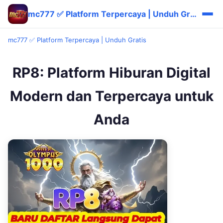
mc777 ✅ Platform Terpercaya | Unduh Gratis
mc777 ✅ Platform Terpercaya | Unduh Gratis
RP8: Platform Hiburan Digital
Modern dan Terpercaya untuk
Anda