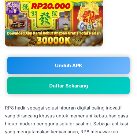
Unduh APK
Daftar Sekarang
RP8 hadir sebagai solusi hiburan digital paling inovatif
yang dirancang khusus untuk memenuhi kebutuhan gaya
hidup modern pengguna seluler saat ini. Sebagai aplikasi
yang mengutamakan kenyamanan, RP8 menawarkan